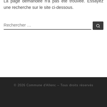
La page demandée n'a pas été trouvée. Essayez
une recherche sur le site ci-dessous.
RECHERCHER
Rec
© 2026
Commune d'Allenc
– Tous droits réservés