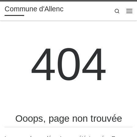
contenu
principal
Commune d'Allenc
Passer au contenu
Search
Me
404
Ooops, page non trouvée