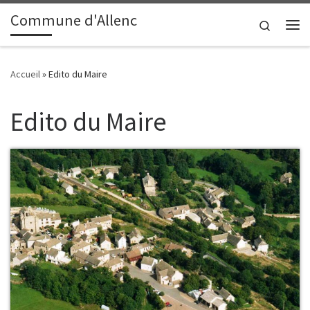
contenu
principal
Commune d'Allenc
Passer au contenu
Search
Me
Accueil
»
Edito du Maire
Edito du Maire